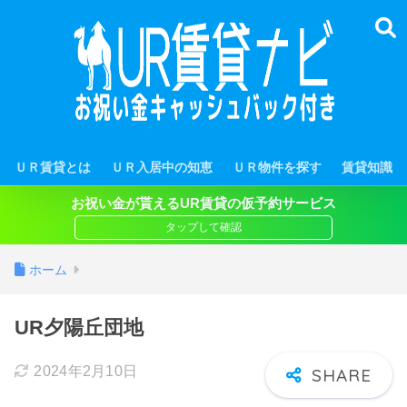
ＵＲ賃貸とは
ＵＲ入居中の知恵
ＵＲ物件を探す
賃貸知識
お祝い金が貰えるUR賃貸の仮予約サービス
ホーム
UR夕陽丘団地
2024年2月10日