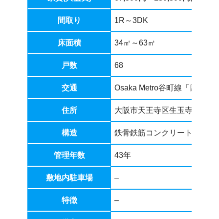
間取り
1R～3DK
床面積
34㎡～63㎡
戸数
68
年齢層・性別・家族構成など
交通
Osaka Metro谷町線「四
住所
大阪市天王寺区生玉寺町7番5
メールアドレス
構造
鉄骨鉄筋コンクリート造10階
あくまで私個人の感想になります。
管理年数
43年
口コミを送る
敷地内駐車場
–
特徴
–