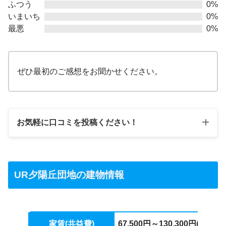
ふつう
0%
いまいち
0%
最悪
0%
ぜひ最初のご感想をお聞かせください。
お気軽に口コミを投稿ください！
星の数で評価する
UR夕陽丘団地の建物情報
口コミのタイトル
口コミ本文
家賃(共益費
)
67,500円～130,300円(4,000円