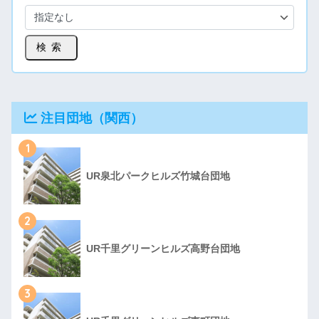
検索
注目団地（関西）
1
UR泉北パークヒルズ竹城台団地
2
UR千里グリーンヒルズ高野台団地
3