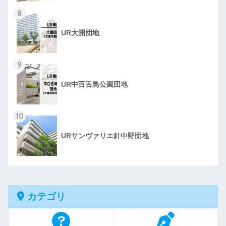
8
UR大開団地
9
UR中百舌鳥公園団地
10
URサンヴァリエ針中野団地
カテゴリ