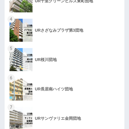
UR千里グリーンヒルズ東町団地
4
URさざなみプラザ第3団地
5
UR桜川団地
6
UR長居南ハイツ団地
7
URサンヴァリエ金岡団地