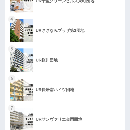
UR千里グリーンヒルズ東町団地
4
URさざなみプラザ第3団地
5
UR桜川団地
6
UR長居南ハイツ団地
7
URサンヴァリエ金岡団地