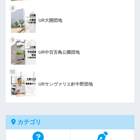
8
UR大開団地
9
UR中百舌鳥公園団地
10
URサンヴァリエ針中野団地
カテゴリ