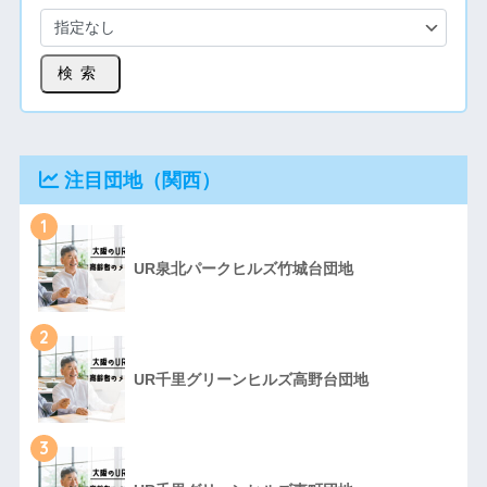
検索
注目団地（関西）
1
UR泉北パークヒルズ竹城台団地
2
UR千里グリーンヒルズ高野台団地
3