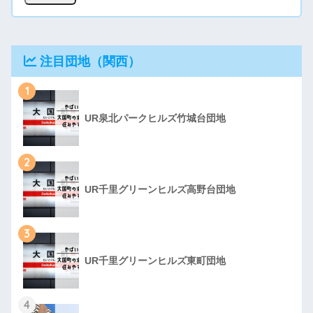
注目団地（関西）
1
UR泉北パークヒルズ竹城台団地
2
UR千里グリーンヒルズ高野台団地
3
UR千里グリーンヒルズ東町団地
4