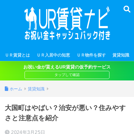
ＵＲ賃貸とは
ＵＲ入居中の知恵
ＵＲ物件を探す
賃貸知識
お祝い金が貰えるUR賃貸の仮予約サービス
ホーム
賃貸知識
大国町はやばい？治安が悪い？住みやす
さと注意点を紹介
2024年3月25日