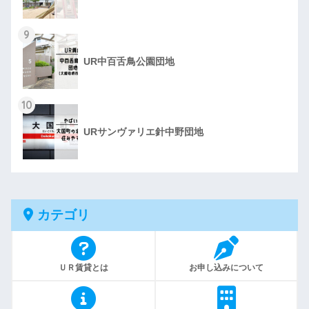
9
UR中百舌鳥公園団地
10
URサンヴァリエ針中野団地
カテゴリ
ＵＲ賃貸とは
お申し込みについて