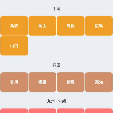
中国
鳥取
岡山
島根
広島
山口
四国
香川
愛媛
徳島
高知
九州・沖縄