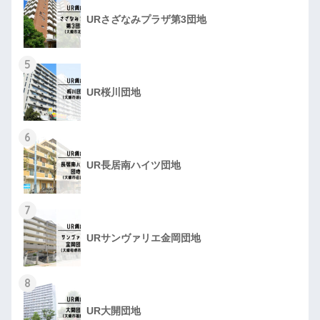
URさざなみプラザ第3団地
5
UR桜川団地
6
UR長居南ハイツ団地
7
URサンヴァリエ金岡団地
8
UR大開団地