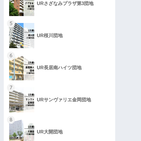
URさざなみプラザ第3団地
5
UR桜川団地
6
UR長居南ハイツ団地
7
URサンヴァリエ金岡団地
8
UR大開団地