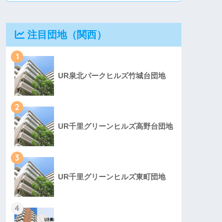
注目団地（関西）
1
UR泉北パークヒルズ竹城台団地
2
UR千里グリーンヒルズ高野台団地
3
UR千里グリーンヒルズ東町団地
4