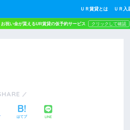
ＵＲ賃貸とは
ＵＲ入
お祝い金が貰えるUR賃貸の仮予約サービス
SHARE
LINE
ア
はてブ